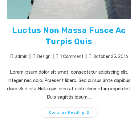
Luctus Non Massa Fusce Ac
Turpis Quis
Post
Post
Post
Post
admin
Design
1 Comment
October 25, 2016
author:
category:
comments:
last
modified:
Lorem ipsum dolor sit amet, consectetur adipiscing elit.
Integer nec odio. Praesent libero. Sed cursus ante dapibus
diam. Sed nisi. Nulla quis sem at nibh elementum imperdiet.
Duis sagittis ipsum.…
Luctus
Continue Reading
Non
Massa
Fusce
Ac
Turpis