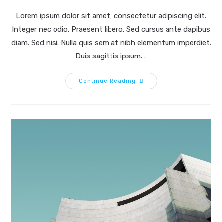
author:
category:
comments:
last
modified:
Lorem ipsum dolor sit amet, consectetur adipiscing elit.
Integer nec odio. Praesent libero. Sed cursus ante dapibus
diam. Sed nisi. Nulla quis sem at nibh elementum imperdiet.
Duis sagittis ipsum.…
Pellentesque
Continue Reading
Nibh
Aenean
Quam
In
Scelerisque