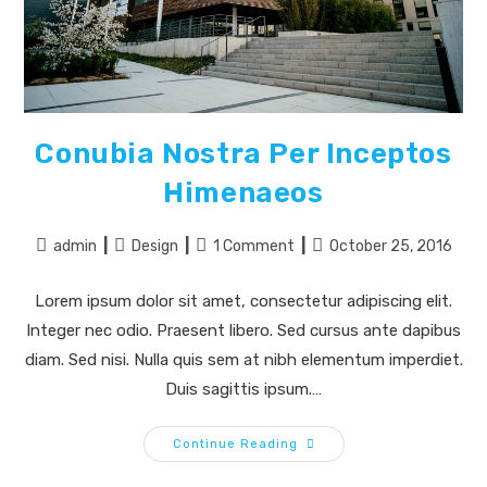
Conubia Nostra Per Inceptos
Himenaeos
Post
Post
Post
Post
admin
Design
1 Comment
October 25, 2016
author:
category:
comments:
last
modified:
Lorem ipsum dolor sit amet, consectetur adipiscing elit.
Integer nec odio. Praesent libero. Sed cursus ante dapibus
diam. Sed nisi. Nulla quis sem at nibh elementum imperdiet.
Duis sagittis ipsum.…
Conubia
Continue Reading
Nostra
Per