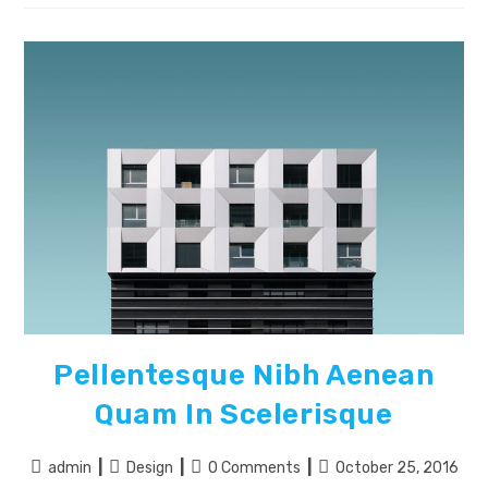
Inceptos
Himenaeos
Pellentesque Nibh Aenean
Quam In Scelerisque
Post
Post
Post
Post
admin
Design
0 Comments
October 25, 2016